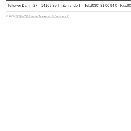
Teltower Damm 27 · 14169 Berlin Zehlendorf · Tel.:(030) 81 00 94 0 · Fax:(0
© 2006
TORNOW Internet Marketing & Service e.K
.